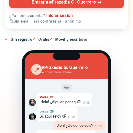
Entrar a #Praxedis G. Guerrero →
¿Ya tienes cuenta?
Iniciar sesión
Sin email · sin contraseña · anónimo
✓
Sin registro
✓
Gratis
✓
Móvil y escritorio
#Praxedis G. Guerrero
‹
📍
● conectados ahora
Hoy
Marta_CS
¡Hola! ¿Alguien por aquí?
17:08
Lucas_29
Sí, aquí estoy 👋
17:08
Bien! ¿De dónde sois?
17:09