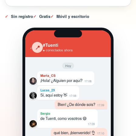
✓
Sin registro
✓
Gratis
✓
Móvil y escritorio
#Tuenti
‹
📍
● conectados ahora
Hoy
Marta_CS
¡Hola! ¿Alguien por aquí?
17:08
Lucas_29
Sí, aquí estoy 👋
17:08
Bien! ¿De dónde sois?
17:09
Sergio
de Tuenti, como vosotros 😄
17:09
qué bien, ¡bienvenido! 👌
17:10