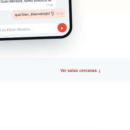
 Gran Morelos, como vosotros 😄
17:09
qué bien, ¡bienvenido! 👌
17:10
➤
e en #Gran Morelos…
Ver salas cercanas ↓