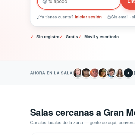
@
Ent
¿Ya tienes cuenta?
Iniciar sesión
Sin email · 
✓
Sin registro
✓
Gratis
✓
Móvil y escritorio
AHORA EN LA SALA
+
Salas cercanas a Gran M
Canales locales de la zona — gente de aquí, convers