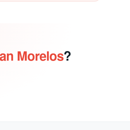
ran Morelos
?