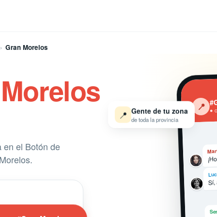
Gran Morelos
 Morelos
#G
‹
📍
Gente de tu zona
● 
📍
de toda la provincia
a en el Botón de
Mar
¡Ho
Morelos.
Luc
Sí,
Ser