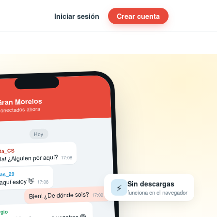
Iniciar sesión
Crear cuenta
ran Morelos
conectados ahora
Hoy
ta_CS
la! ¿Alguien por aquí?
17:08
as_29
 aquí estoy 👋
17:08
Sin descargas
⚡
funciona en el navegador
Bien! ¿De dónde sois?
17:09
gio