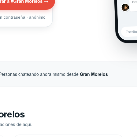
de
rar a #Gran Morelos →
sin contraseña · anónimo
Escrib
Personas chateando ahora mismo desde
Gran Morelos
orelos
aciones de aquí.