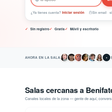
¿Ya tienes cuenta?
Iniciar sesión
Sin email · 
✓
Sin registro
✓
Gratis
✓
Móvil y escritorio
AHORA EN LA SALA
+
Salas cercanas a Benifat
Canales locales de la zona — gente de aquí, convers