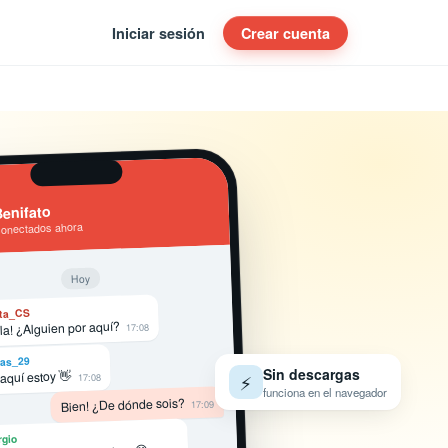
Iniciar sesión
Crear cuenta
enifato
conectados ahora
Hoy
ta_CS
la! ¿Alguien por aquí?
17:08
as_29
Sin descargas
 aquí estoy 👋
⚡
17:08
funciona en el navegador
Bien! ¿De dónde sois?
17:09
rgio