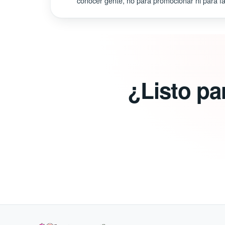
conocer gente, no para promocionar ni para fal
¿Listo pa