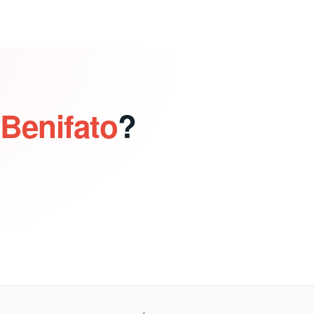
 Benifato
?