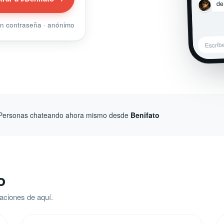
de
sin contraseña · anónimo
Escrib
Personas chateando ahora mismo desde
Benifato
o
aciones de aquí.