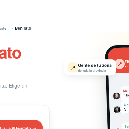
ante
Benifato
ato
#B
‹
📍
Gente de tu zona
📍
● 
de toda la provincia
ta. Elige un
Mar
¡Ho
Luc
Sí,
Se
trar a #Benifato →