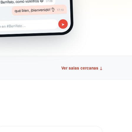
 Benifato, como vosotros 😄
17:09
qué bien, ¡bienvenido! 👌
17:10
➤
e en #Benifato…
Ver salas cercanas ↓