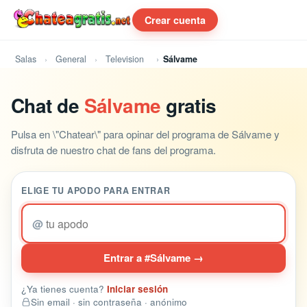
Crear cuenta
Salas
General
Television
Sálvame
Chat de
Sálvame
gratis
Pulsa en \"Chatear\" para opinar del programa de Sálvame y
disfruta de nuestro chat de fans del programa.
ELIGE TU APODO PARA ENTRAR
@
Entrar a #Sálvame →
¿Ya tienes cuenta?
Iniciar sesión
Sin email · sin contraseña · anónimo