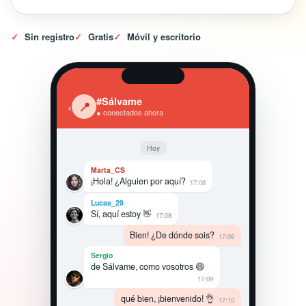
✓
Sin registro
✓
Gratis
✓
Móvil y escritorio
#Sálvame
‹
📍
● conectados ahora
Hoy
Marta_CS
¡Hola! ¿Alguien por aquí?
17:08
Lucas_29
Sí, aquí estoy 👋
17:08
Bien! ¿De dónde sois?
17:09
Sergio
de Sálvame, como vosotros 😄
17:09
qué bien, ¡bienvenido! 👌
17:10