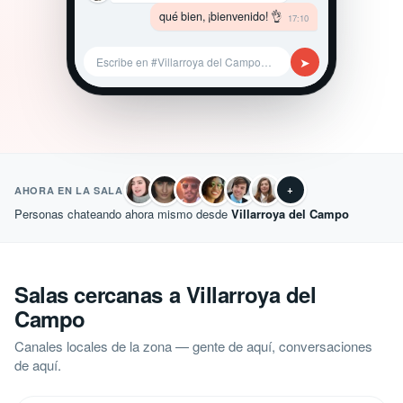
qué bien, ¡bienvenido! 👌
17:10
➤
Escribe en #Villarroya del Campo…
+
AHORA EN LA SALA
Personas chateando ahora mismo desde
Villarroya del Campo
Salas cercanas a Villarroya del
Campo
Canales locales de la zona — gente de aquí, conversaciones
de aquí.