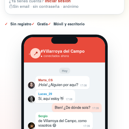
¿Ya tienes cuenta?
Iniciar sesión
Sin email · sin contraseña · anónimo
✓
Sin registro
✓
Gratis
✓
Móvil y escritorio
#Villarroya del Campo
‹
📍
● conectados ahora
Hoy
Marta_CS
¡Hola! ¿Alguien por aquí?
17:08
Lucas_29
Sí, aquí estoy 👋
17:08
Bien! ¿De dónde sois?
17:09
Sergio
de Villarroya del Campo, como
vosotros 😄
17:09