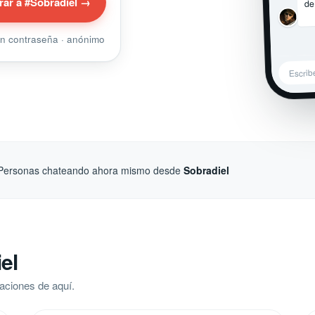
de
rar a #Sobradiel →
sin contraseña · anónimo
Escrib
Personas chateando ahora mismo desde
Sobradiel
el
aciones de aquí.