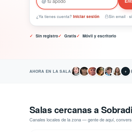
@
Ent
¿Ya tienes cuenta?
Iniciar sesión
Sin email · 
✓
Sin registro
✓
Gratis
✓
Móvil y escritorio
AHORA EN LA SALA
+
Salas cercanas a Sobradi
Canales locales de la zona — gente de aquí, convers