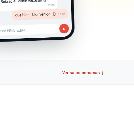
 Sobradiel, como vosotros 😄
17:09
qué bien, ¡bienvenido! 👌
17:10
➤
e en #Sobradiel…
Ver salas cercanas ↓