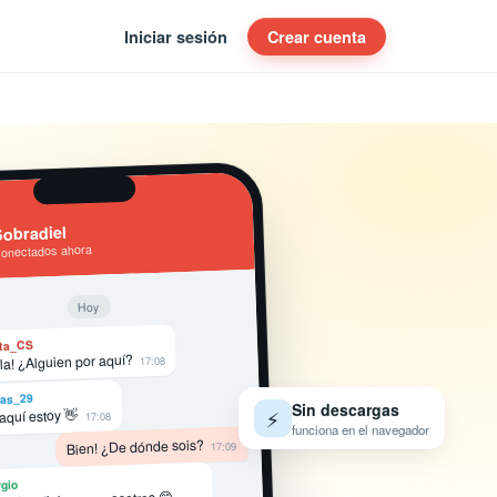
Iniciar sesión
Crear cuenta
obradiel
conectados ahora
Hoy
ta_CS
la! ¿Alguien por aquí?
17:08
as_29
Sin descargas
 aquí estoy 👋
⚡
17:08
funciona en el navegador
Bien! ¿De dónde sois?
17:09
gio