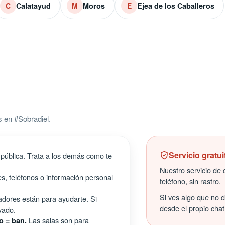
Calatayud
Moros
Ejea de los Caballeros
C
M
E
 en #Sobradiel.
Servicio gratui
pública. Trata a los demás como te
Nuestro servicio de c
s, teléfonos o información personal
teléfono, sin rastro.
Si ves algo que no 
ores están para ayudarte. Si
desde el propio chat
vado.
Las salas son para
o = ban.