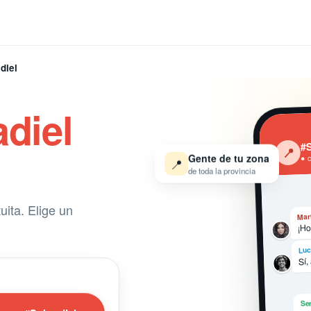
diel
diel
#S
‹
📍
● 
Gente de tu zona
📍
de toda la provincia
ita. Elige un
Mar
¡Ho
Luc
Sí,
Ser