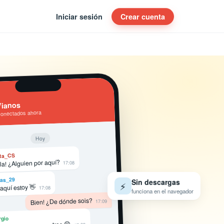
Iniciar sesión
Crear cuenta
Vianos
conectados ahora
Hoy
ta_CS
la! ¿Alguien por aquí?
17:08
as_29
Sin descargas
⚡
 aquí estoy 👋
17:08
funciona en el navegador
Bien! ¿De dónde sois?
17:09
rgio