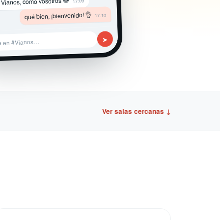
 Vianos, como vosotros 😄
17:09
qué bien, ¡bienvenido! 👌
17:10
➤
e en #Vianos…
Ver salas cercanas ↓