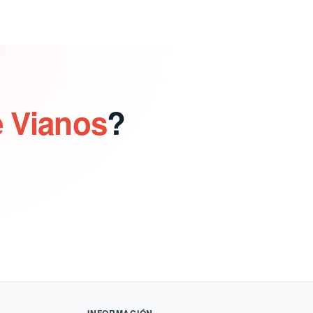
e Vianos
?