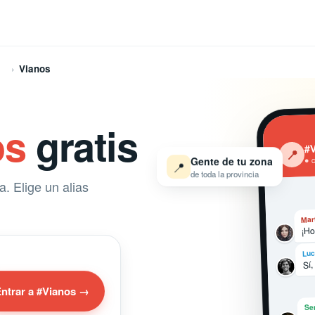
Vianos
os
gratis
#
‹
📍
● 
Gente de tu zona
📍
de toda la provincia
. Elige un alias
Mar
¡Ho
Luc
Sí,
ntrar a #Vianos →
Se