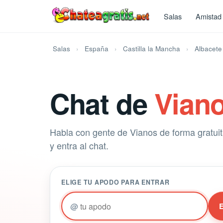
Salas
Amistad
Salas
España
Castilla la Mancha
Albacete
Chat de
Vian
Habla con gente de Vianos de forma gratuita
y entra al chat.
ELIGE TU APODO PARA ENTRAR
@
E