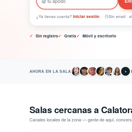
@
Ent
¿Ya tienes cuenta?
Iniciar sesión
Sin email · 
✓
Sin registro
✓
Gratis
✓
Móvil y escritorio
AHORA EN LA SALA
+
Salas cercanas a Calator
Canales locales de la zona — gente de aquí, convers