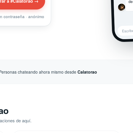
de
rar a #Calatorao →
sin contraseña · anónimo
Escrib
Personas chateando ahora mismo desde
Calatorao
ao
aciones de aquí.