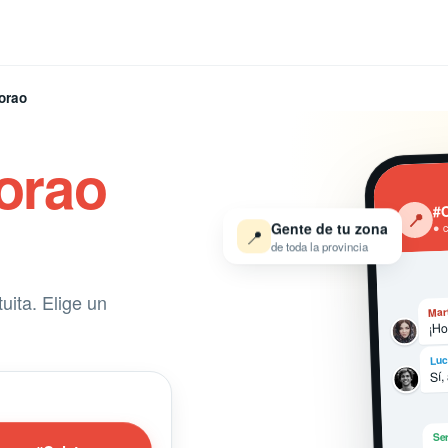
orao
orao
#C
‹
📍
Gente de tu zona
● 
📍
de toda la provincia
uita. Elige un
Mar
¡Ho
Luc
Sí,
Ser