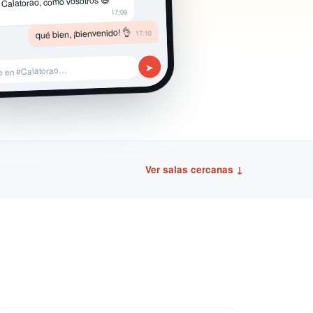
 Calatorao, como vosotros 😄
17:09
qué bien, ¡bienvenido! 👌
17:10
➤
e en #Calatorao…
Ver salas cercanas ↓