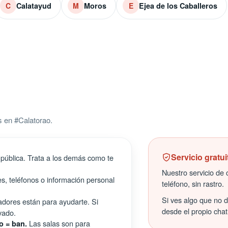
Calatayud
Moros
Ejea de los Caballeros
C
M
E
 en #Calatorao.
Servicio gratui
pública. Trata a los demás como te
Nuestro servicio de c
s, teléfonos o información personal
teléfono, sin rastro.
Si ves algo que no 
ores están para ayudarte. Si
desde el propio chat
vado.
Las salas son para
o = ban.