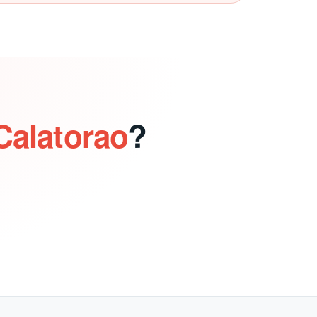
Calatorao
?