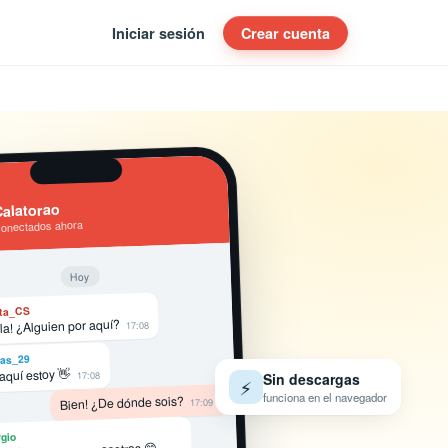
Iniciar sesión
Crear cuenta
alatorao
conectados ahora
Hoy
ta_CS
la! ¿Alguien por aquí?
17:08
as_29
 aquí estoy 👋
17:08
Sin descargas
⚡
funciona en el navegador
Bien! ¿De dónde sois?
17:09
gio