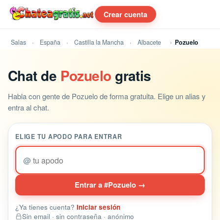
Crear cuenta
Salas
España
Castilla la Mancha
Albacete
Pozuelo
Chat de
Pozuelo
gratis
Habla con gente de Pozuelo de forma gratuita. Elige un alias y
entra al chat.
ELIGE TU APODO PARA ENTRAR
@
Entrar a #Pozuelo →
¿Ya tienes cuenta?
Iniciar sesión
Sin email · sin contraseña · anónimo