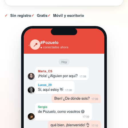
✓
Sin registro
✓
Gratis
✓
Móvil y escritorio
#Pozuelo
‹
📍
● conectados ahora
Hoy
Marta_CS
¡Hola! ¿Alguien por aquí?
17:08
Lucas_29
Sí, aquí estoy 👋
17:08
Bien! ¿De dónde sois?
17:09
Sergio
de Pozuelo, como vosotros 😄
17:09
qué bien, ¡bienvenido! 👌
17:10