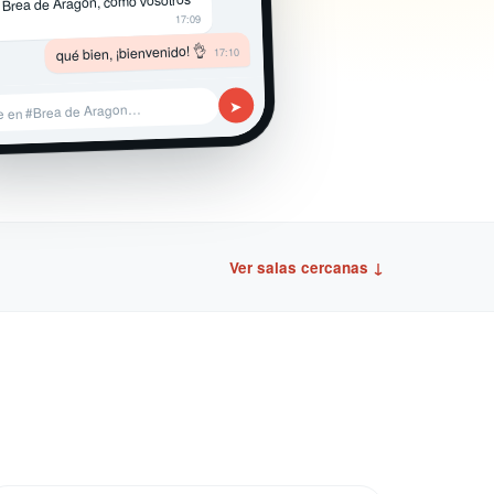
 Brea de Aragon, como vosotros
17:09
qué bien, ¡bienvenido! 👌
17:10
➤
e en #Brea de Aragon…
Ver salas cercanas ↓