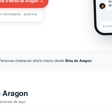
de
rar a #Brea de Aragon →
😄
sin contraseña · anónimo
Escrib
Personas chateando ahora mismo desde
Brea de Aragon
e Aragon
aciones de aquí.