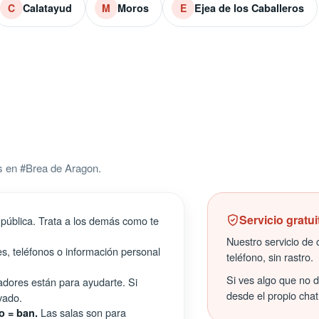
Calatayud
Moros
Ejea de los Caballeros
C
M
E
s en #Brea de Aragon.
Servicio gratui
pública. Trata a los demás como te
Nuestro servicio de c
s, teléfonos o información personal
teléfono, sin rastro.
Si ves algo que no 
ores están para ayudarte. Si
desde el propio chat
vado.
Las salas son para
o = ban.