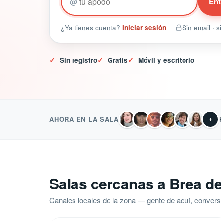
@
Ent
¿Ya tienes cuenta?
Iniciar sesión
Sin email · 
✓
Sin registro
✓
Gratis
✓
Móvil y escritorio
AHORA EN LA SALA
+
Salas cercanas a Brea d
Canales locales de la zona — gente de aquí, convers