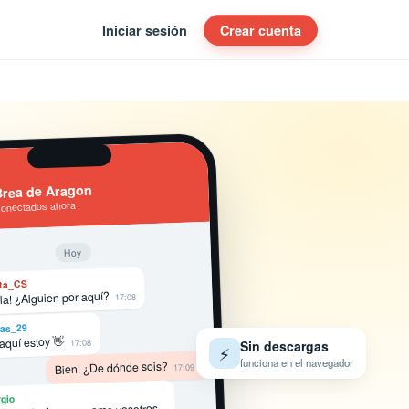
Iniciar sesión
Crear cuenta
rea de Aragon
conectados ahora
Hoy
ta_CS
la! ¿Alguien por aquí?
17:08
as_29
 aquí estoy 👋
17:08
Sin descargas
⚡
funciona en el navegador
Bien! ¿De dónde sois?
17:09
gio