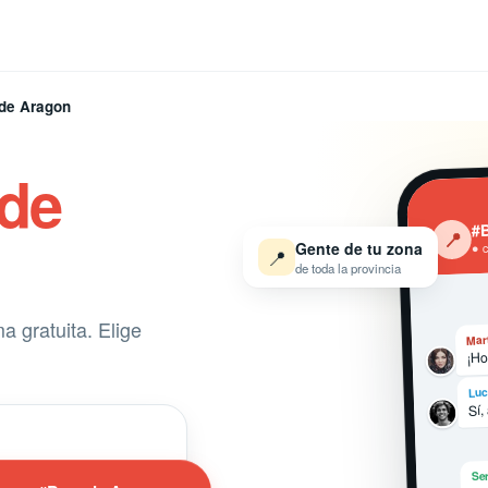
de Aragon
 de
#B
‹
📍
Gente de tu zona
● 
📍
de toda la provincia
 gratuita. Elige
Mar
¡Ho
Luc
Sí,
Ser