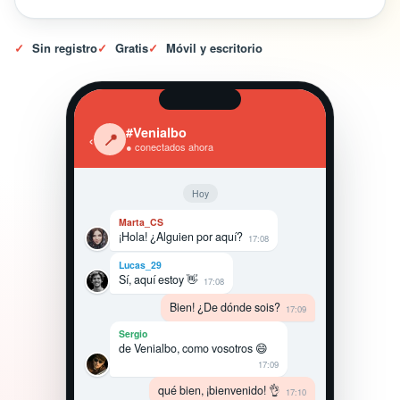
✓
Sin registro
✓
Gratis
✓
Móvil y escritorio
#Venialbo
‹
📍
● conectados ahora
Hoy
Marta_CS
¡Hola! ¿Alguien por aquí?
17:08
Lucas_29
Sí, aquí estoy 👋
17:08
Bien! ¿De dónde sois?
17:09
Sergio
de Venialbo, como vosotros 😄
17:09
qué bien, ¡bienvenido! 👌
17:10