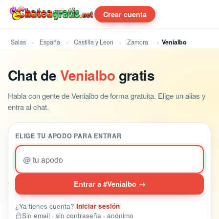
Crear cuenta
Salas
España
Castilla y Leon
Zamora
Venialbo
Chat de
Venialbo
gratis
Habla con gente de Venialbo de forma gratuita. Elige un alias y
entra al chat.
ELIGE TU APODO PARA ENTRAR
@
Entrar a #Venialbo →
¿Ya tienes cuenta?
Iniciar sesión
Sin email · sin contraseña · anónimo