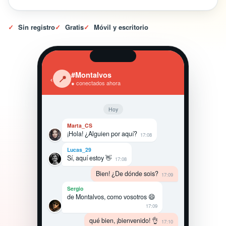
✓
Sin registro
✓
Gratis
✓
Móvil y escritorio
#Montalvos
‹
📍
● conectados ahora
Hoy
Marta_CS
¡Hola! ¿Alguien por aquí?
17:08
Lucas_29
Sí, aquí estoy 👋
17:08
Bien! ¿De dónde sois?
17:09
Sergio
de Montalvos, como vosotros 😄
17:09
qué bien, ¡bienvenido! 👌
17:10