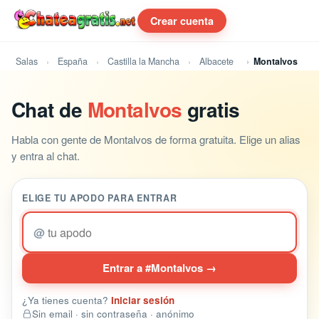
Crear cuenta
Salas
España
Castilla la Mancha
Albacete
Montalvos
Chat de
Montalvos
gratis
Habla con gente de Montalvos de forma gratuita. Elige un alias
y entra al chat.
ELIGE TU APODO PARA ENTRAR
@
Entrar a #Montalvos →
¿Ya tienes cuenta?
Iniciar sesión
Sin email · sin contraseña · anónimo