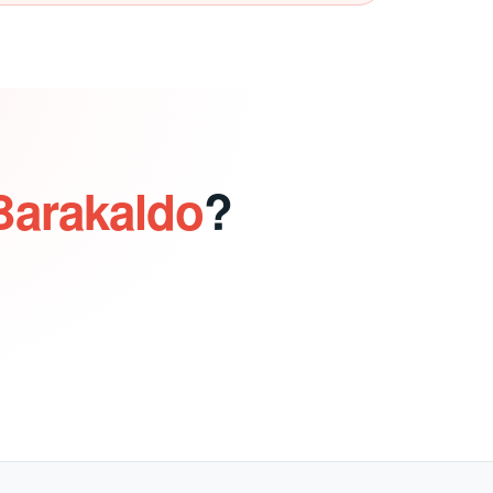
Barakaldo
?