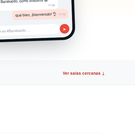
 Barakaldo, como vosotros 😄
17:09
qué bien, ¡bienvenido! 👌
17:10
➤
e en #Barakaldo…
Ver salas cercanas ↓