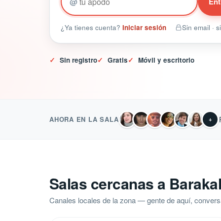
@
Ent
¿Ya tienes cuenta?
Iniciar sesión
Sin email · 
✓
Sin registro
✓
Gratis
✓
Móvil y escritorio
AHORA EN LA SALA
+
Salas cercanas a Baraka
Canales locales de la zona — gente de aquí, convers