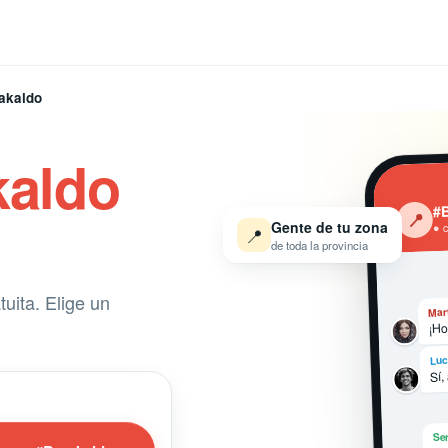
akaldo
kaldo
#B
‹
📍
Gente de tu zona
● 
📍
de toda la provincia
uita. Elige un
Mar
¡Ho
Luc
Sí,
Ser