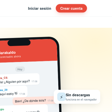
Iniciar sesión
Crear cuenta
arakaldo
conectados ahora
Hoy
ta_CS
la! ¿Alguien por aquí?
17:08
as_29
 aquí estoy 👋
17:08
Sin descargas
⚡
funciona en el navegador
Bien! ¿De dónde sois?
17:09
gio