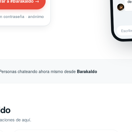
de
rar a #Barakaldo →
sin contraseña · anónimo
Escrib
Personas chateando ahora mismo desde
Barakaldo
ldo
aciones de aquí.