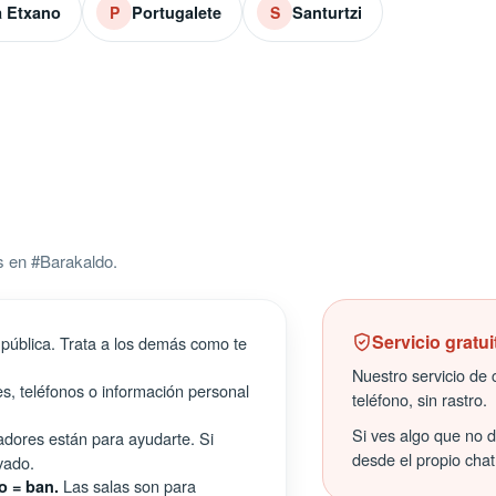
a Etxano
Portugalete
Santurtzi
P
S
s en #Barakaldo.
Servicio gratui
pública. Trata a los demás como te
Nuestro servicio de c
s, teléfonos o información personal
teléfono, sin rastro.
Si ves algo que no 
ores están para ayudarte. Si
desde el propio chat
vado.
Las salas son para
o = ban.