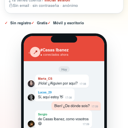
Sin email · sin contraseña · anónimo
✓
Sin registro
✓
Gratis
✓
Móvil y escritorio
#Casas Ibanez
‹
📍
● conectados ahora
Hoy
Marta_CS
¡Hola! ¿Alguien por aquí?
17:08
Lucas_29
Sí, aquí estoy 👋
17:08
Bien! ¿De dónde sois?
17:09
Sergio
de Casas Ibanez, como vosotros
😄
17:09