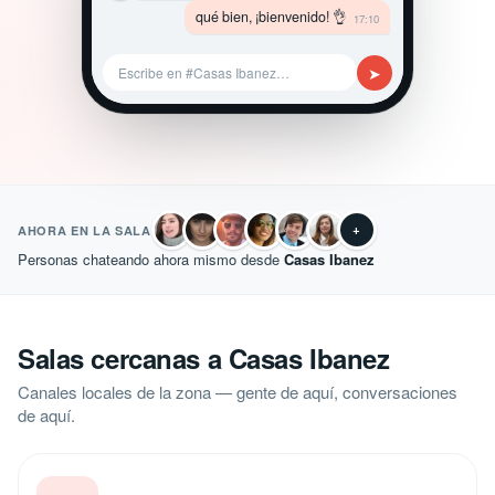
qué bien, ¡bienvenido! 👌
17:10
➤
Escribe en #Casas Ibanez…
+
AHORA EN LA SALA
Personas chateando ahora mismo desde
Casas Ibanez
Salas cercanas a Casas Ibanez
Canales locales de la zona — gente de aquí, conversaciones
de aquí.