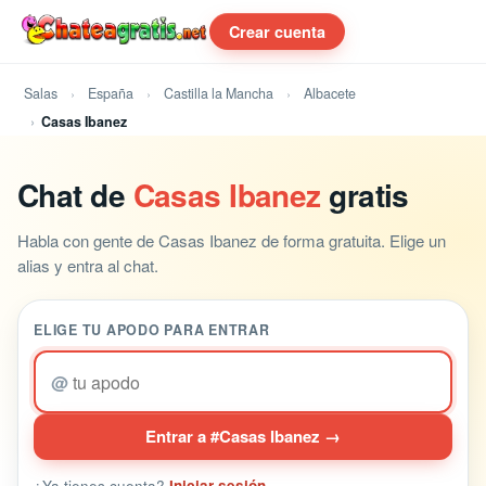
Crear cuenta
Salas
España
Castilla la Mancha
Albacete
Casas Ibanez
Chat de
Casas Ibanez
gratis
Habla con gente de Casas Ibanez de forma gratuita. Elige un
alias y entra al chat.
ELIGE TU APODO PARA ENTRAR
@
Entrar a #Casas Ibanez →
¿Ya tienes cuenta?
Iniciar sesión