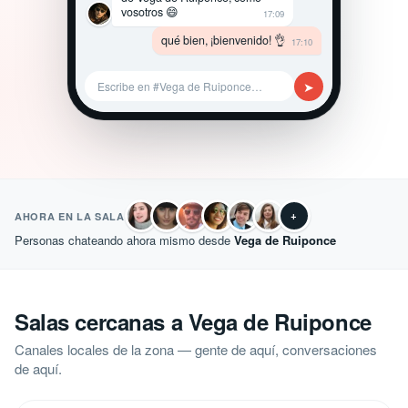
vosotros 😄
17:09
qué bien, ¡bienvenido! 👌
17:10
➤
Escribe en #Vega de Ruiponce…
+
AHORA EN LA SALA
Personas chateando ahora mismo desde
Vega de Ruiponce
Salas cercanas a Vega de Ruiponce
Canales locales de la zona — gente de aquí, conversaciones
de aquí.