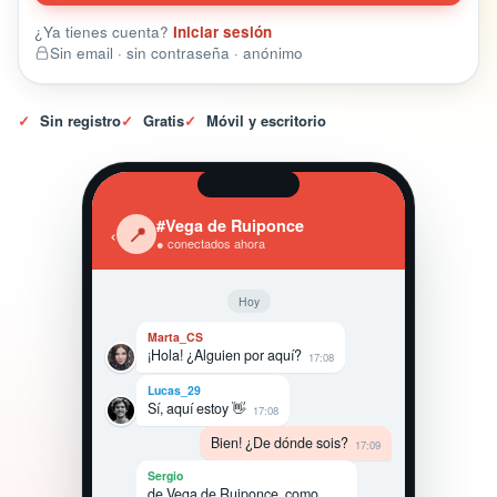
¿Ya tienes cuenta?
Iniciar sesión
Sin email · sin contraseña · anónimo
✓
Sin registro
✓
Gratis
✓
Móvil y escritorio
#Vega de Ruiponce
‹
📍
● conectados ahora
Hoy
Marta_CS
¡Hola! ¿Alguien por aquí?
17:08
Lucas_29
Sí, aquí estoy 👋
17:08
Bien! ¿De dónde sois?
17:09
Sergio
de Vega de Ruiponce, como