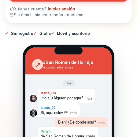
¿Ya tienes cuenta?
Iniciar sesión
Sin email · sin contraseña · anónimo
✓
Sin registro
✓
Gratis
✓
Móvil y escritorio
#San Roman de Hornija
‹
📍
● conectados ahora
Hoy
Marta_CS
¡Hola! ¿Alguien por aquí?
17:08
Lucas_29
Sí, aquí estoy 👋
17:08
Bien! ¿De dónde sois?
17:09
Sergio
de San Roman de Hornija, como