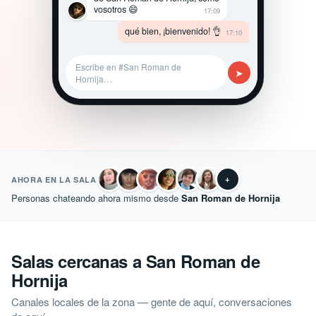
vosotros 😄
17:09
qué bien, ¡bienvenido! 👌
17:10
Escribe en #San Roman de
➤
Hornija…
+
AHORA EN LA SALA
Personas chateando ahora mismo desde
San Roman de Hornija
Salas cercanas a San Roman de
Hornija
Canales locales de la zona — gente de aquí, conversaciones