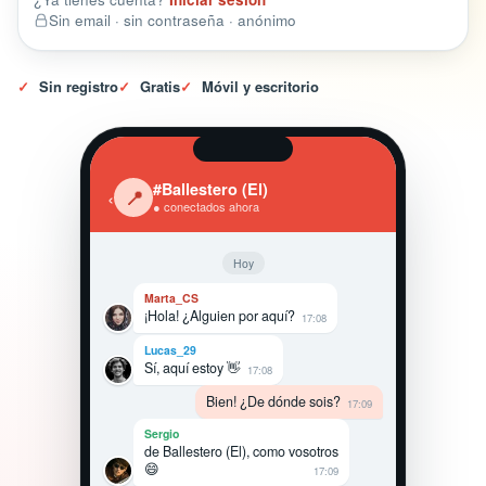
Sin email · sin contraseña · anónimo
✓
Sin registro
✓
Gratis
✓
Móvil y escritorio
#Ballestero (El)
‹
📍
● conectados ahora
Hoy
Marta_CS
¡Hola! ¿Alguien por aquí?
17:08
Lucas_29
Sí, aquí estoy 👋
17:08
Bien! ¿De dónde sois?
17:09
Sergio
de Ballestero (El), como vosotros
😄
17:09