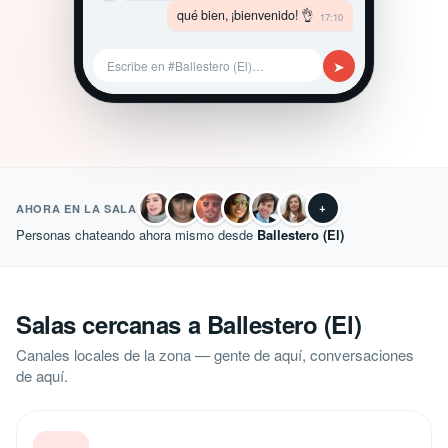
qué bien, ¡bienvenido! 👌
17:10
➤
Escribe en #Ballestero (El)…
+
AHORA EN LA SALA
Personas chateando ahora mismo desde
Ballestero (El)
Salas cercanas a Ballestero (El)
Canales locales de la zona — gente de aquí, conversaciones
de aquí.