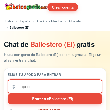
Crear cuenta
Salas
España
Castilla la Mancha
Albacete
Ballestero (El)
Chat de
Ballestero (El)
gratis
Habla con gente de Ballestero (El) de forma gratuita. Elige un
alias y entra al chat.
ELIGE TU APODO PARA ENTRAR
@
Entrar a #Ballestero (El) →
¿Ya tienes cuenta?
Iniciar sesión