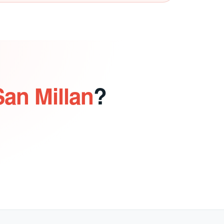
San Millan
?