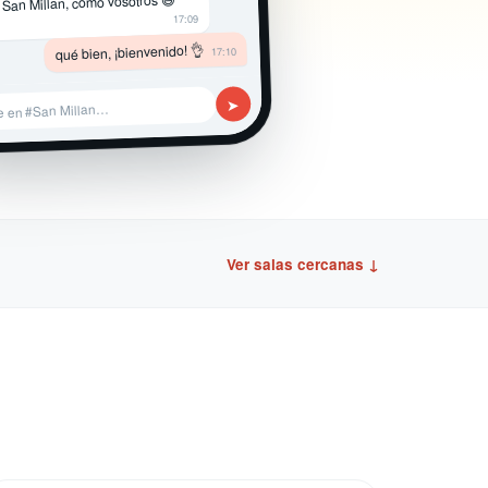
 San Millan, como vosotros 😄
17:09
qué bien, ¡bienvenido! 👌
17:10
➤
e en #San Millan…
Ver salas cercanas ↓