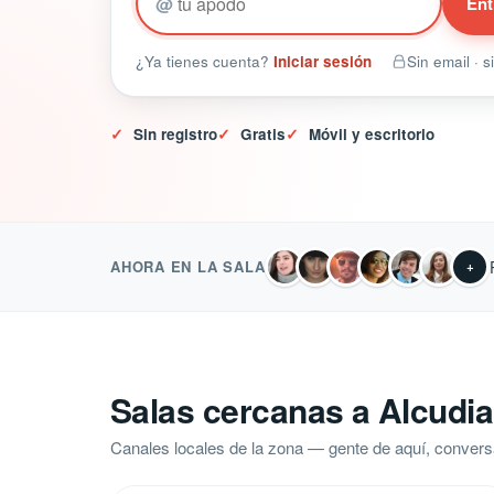
@
Ent
¿Ya tienes cuenta?
Iniciar sesión
Sin email · 
✓
Sin registro
✓
Gratis
✓
Móvil y escritorio
AHORA EN LA SALA
+
Salas cercanas a Alcudia 
Canales locales de la zona — gente de aquí, convers