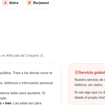
Alzira
Burjassot
A
B
en #Alcudia de Crespins (l).
Servicio gratui
pública. Trata a los demás como te
Nuestro servicio de c
s, teléfonos o información personal
teléfono, sin rastro.
Si ves algo que no 
ores están para ayudarte. Si
desde el propio chat
vado.
Las salas son para
o = ban.