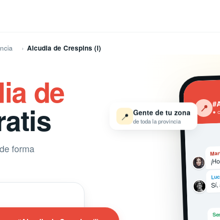
ncia
Alcudia de Crespins (l)
ia de
#A
atis
‹
📍
Gente de tu zona
● 
📍
de toda la provincia
 de forma
Mar
¡Ho
Luc
Sí,
Ser