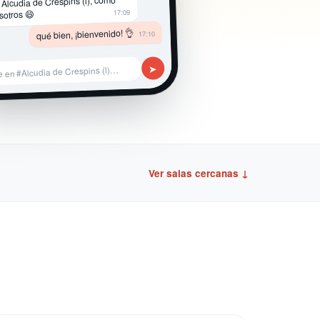
 Alcudia de Crespins (l), como
17:09
sotros 😄
qué bien, ¡bienvenido! 👌
17:10
➤
e en #Alcudia de Crespins (l)…
Ver salas cercanas ↓