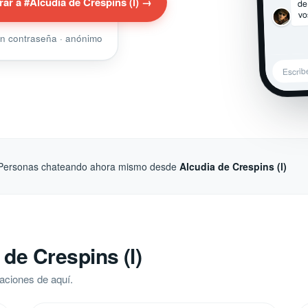
de
rar a #Alcudia de Crespins (l) →
vo
sin contraseña · anónimo
Escrib
Personas chateando ahora mismo desde
Alcudia de Crespins (l)
de Crespins (l)
aciones de aquí.