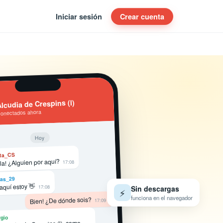
Iniciar sesión
Crear cuenta
lcudia de Crespins (l)
conectados ahora
Hoy
ta_CS
la! ¿Alguien por aquí?
17:08
as_29
 aquí estoy 👋
17:08
Sin descargas
⚡
funciona en el navegador
Bien! ¿De dónde sois?
17:09
gio