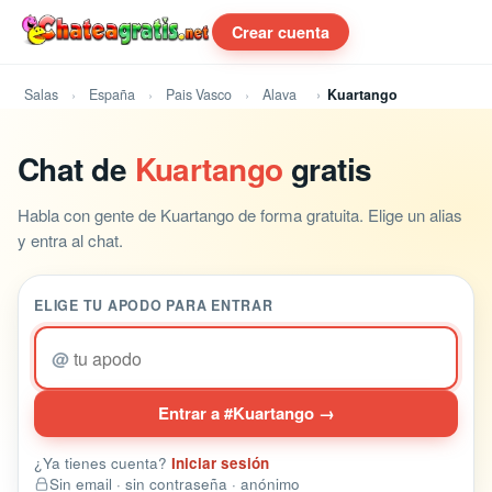
Crear cuenta
Salas
España
Pais Vasco
Alava
Kuartango
Chat de
Kuartango
gratis
Habla con gente de Kuartango de forma gratuita. Elige un alias
y entra al chat.
ELIGE TU APODO PARA ENTRAR
@
Entrar a #Kuartango →
¿Ya tienes cuenta?
Iniciar sesión
Sin email · sin contraseña · anónimo