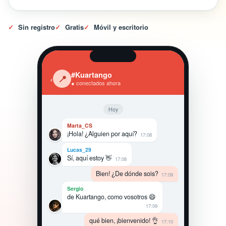
✓
Sin registro
✓
Gratis
✓
Móvil y escritorio
#Kuartango
‹
📍
● conectados ahora
Hoy
Marta_CS
¡Hola! ¿Alguien por aquí?
17:08
Lucas_29
Sí, aquí estoy 👋
17:08
Bien! ¿De dónde sois?
17:09
Sergio
de Kuartango, como vosotros 😄
17:09
qué bien, ¡bienvenido! 👌
17:10