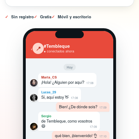
✓
Sin registro
✓
Gratis
✓
Móvil y escritorio
#Tembleque
‹
📍
● conectados ahora
Hoy
Marta_CS
¡Hola! ¿Alguien por aquí?
17:08
Lucas_29
Sí, aquí estoy 👋
17:08
Bien! ¿De dónde sois?
17:09
Sergio
de Tembleque, como vosotros
😄
17:09
qué bien, ¡bienvenido! 👌
17:10