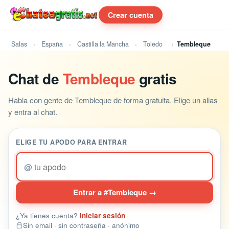
Crear cuenta
Salas
España
Castilla la Mancha
Toledo
Tembleque
Chat de
Tembleque
gratis
Habla con gente de Tembleque de forma gratuita. Elige un alias
y entra al chat.
ELIGE TU APODO PARA ENTRAR
@
Entrar a #Tembleque →
¿Ya tienes cuenta?
Iniciar sesión
Sin email · sin contraseña · anónimo