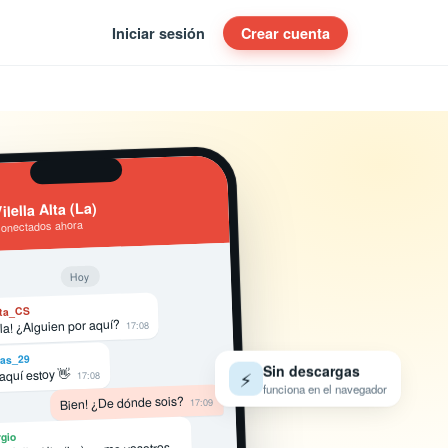
Iniciar sesión
Crear cuenta
ilella Alta (La)
conectados ahora
Hoy
ta_CS
la! ¿Alguien por aquí?
17:08
as_29
 aquí estoy 👋
Sin descargas
17:08
⚡
funciona en el navegador
Bien! ¿De dónde sois?
17:09
gio