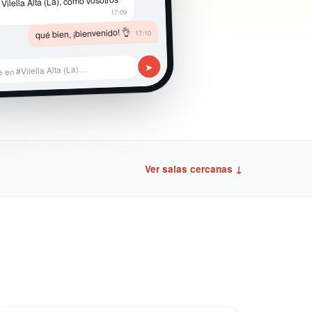
 Vilella Alta (La), como vosotros
17:09
qué bien, ¡bienvenido! 👌
17:10
➤
 en #Vilella Alta (La)…
Ver salas cercanas ↓