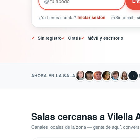
@
Ent
¿Ya tienes cuenta?
Iniciar sesión
Sin email · 
✓
Sin registro
✓
Gratis
✓
Móvil y escritorio
AHORA EN LA SALA
+
Salas cercanas a Vilella A
Canales locales de la zona — gente de aquí, convers