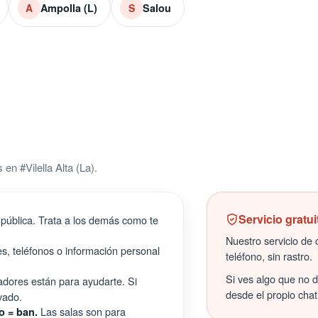
Ampolla (L)
Salou
A
S
n #Vilella Alta (La).
Servicio gratui
pública. Trata a los demás como te
Nuestro servicio de c
s, teléfonos o información personal
teléfono, sin rastro.
Si ves algo que no 
ores están para ayudarte. Si
desde el propio chat
vado.
Las salas son para
o = ban.