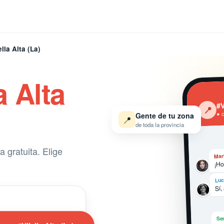
ella Alta (La)
a Alta
#V
‹
📍
● 
Gente de tu zona
📍
de toda la provincia
a gratuita. Elige
Mar
¡Ho
Luc
Sí,
Ser