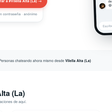
de
rar a #Vilella Alta (La) →
😄
sin contraseña · anónimo
Escribe
Personas chateando ahora mismo desde
Vilella Alta (La)
lta (La)
aciones de aquí.