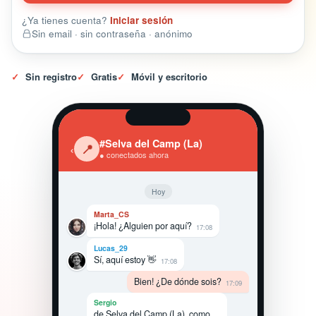
¿Ya tienes cuenta?
Iniciar sesión
Sin email · sin contraseña · anónimo
✓
Sin registro
✓
Gratis
✓
Móvil y escritorio
#Selva del Camp (La)
‹
📍
● conectados ahora
Hoy
Marta_CS
¡Hola! ¿Alguien por aquí?
17:08
Lucas_29
Sí, aquí estoy 👋
17:08
Bien! ¿De dónde sois?
17:09
Sergio
de Selva del Camp (La), como