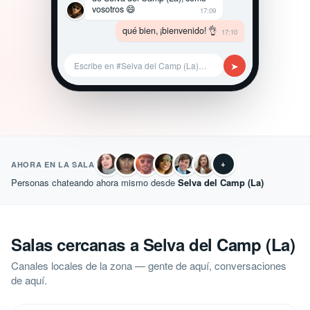
vosotros 😄
17:09
qué bien, ¡bienvenido! 👌
17:10
➤
Escribe en #Selva del Camp (La)…
+
AHORA EN LA SALA
Personas chateando ahora mismo desde
Selva del Camp (La)
Salas cercanas a Selva del Camp (La)
Canales locales de la zona — gente de aquí, conversaciones
de aquí.