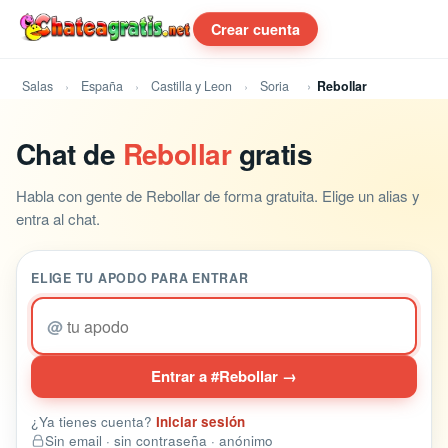
Crear cuenta
Salas
España
Castilla y Leon
Soria
Rebollar
Chat de
Rebollar
gratis
Habla con gente de Rebollar de forma gratuita. Elige un alias y
entra al chat.
ELIGE TU APODO PARA ENTRAR
@
Entrar a #Rebollar →
¿Ya tienes cuenta?
Iniciar sesión
Sin email · sin contraseña · anónimo