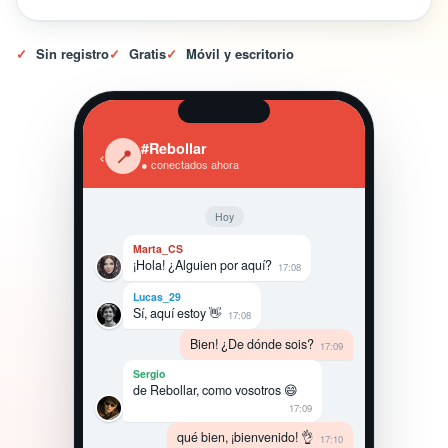
✓
Sin registro
✓
Gratis
✓
Móvil y escritorio
#Rebollar
‹
📍
● conectados ahora
Hoy
Marta_CS
¡Hola! ¿Alguien por aquí?
17:08
Lucas_29
Sí, aquí estoy 👋
17:08
Bien! ¿De dónde sois?
17:09
Sergio
de Rebollar, como vosotros 😄
17:09
qué bien, ¡bienvenido! 👌
17:10