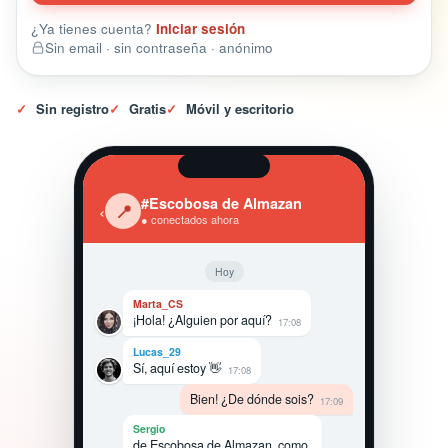
¿Ya tienes cuenta?
Iniciar sesión
Sin email · sin contraseña · anónimo
✓
Sin registro
✓
Gratis
✓
Móvil y escritorio
#Escobosa de Almazan
‹
📍
● conectados ahora
Hoy
Marta_CS
¡Hola! ¿Alguien por aquí?
17:08
Lucas_29
Sí, aquí estoy 👋
17:08
Bien! ¿De dónde sois?
17:09
Sergio
de Escobosa de Almazan, como