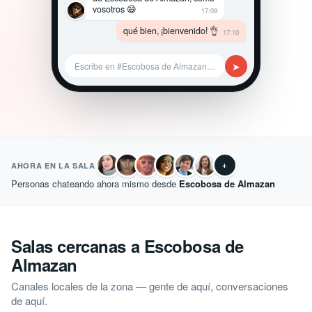
vosotros 😄
17:09
qué bien, ¡bienvenido! 👌
17:10
➤
Escribe en #Escobosa de Almazan…
+
AHORA EN LA SALA
Personas chateando ahora mismo desde
Escobosa de Almazan
Salas cercanas a Escobosa de
Almazan
Canales locales de la zona — gente de aquí, conversaciones
de aquí.