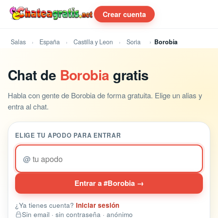
Crear cuenta
Salas
España
Castilla y Leon
Soria
Borobia
Chat de
Borobia
gratis
Habla con gente de Borobia de forma gratuita. Elige un alias y
entra al chat.
ELIGE TU APODO PARA ENTRAR
@
Entrar a #Borobia →
¿Ya tienes cuenta?
Iniciar sesión
Sin email · sin contraseña · anónimo