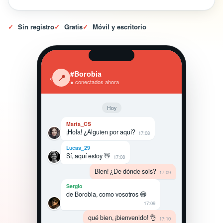
✓
Sin registro
✓
Gratis
✓
Móvil y escritorio
#Borobia
‹
📍
● conectados ahora
Hoy
Marta_CS
¡Hola! ¿Alguien por aquí?
17:08
Lucas_29
Sí, aquí estoy 👋
17:08
Bien! ¿De dónde sois?
17:09
Sergio
de Borobia, como vosotros 😄
17:09
qué bien, ¡bienvenido! 👌
17:10