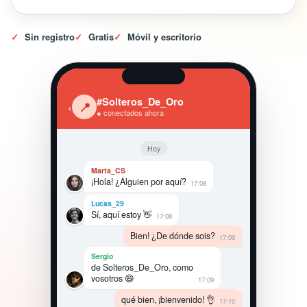
✓
Sin registro
✓
Gratis
✓
Móvil y escritorio
#Solteros_De_Oro
‹
📍
● conectados ahora
Hoy
Marta_CS
¡Hola! ¿Alguien por aquí?
17:08
Lucas_29
Sí, aquí estoy 👋
17:08
Bien! ¿De dónde sois?
17:09
Sergio
de Solteros_De_Oro, como
vosotros 😄
17:09
qué bien, ¡bienvenido! 👌
17:10