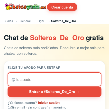
Crear cuenta
Salas
General
Ligar
Solteros_De_Oro
Chat de
Solteros_De_Oro
gratis
Chats de solteros más codiciados. Descubre la mejor sala para
chatear con solteros.
ELIGE TU APODO PARA ENTRAR
@
Entrar a #Solteros_De_Oro →
¿Ya tienes cuenta?
Iniciar sesión
Sin email · sin contraseña · anónimo