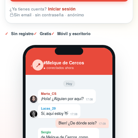
¿Ya tienes cuenta?
Iniciar sesión
Sin email · sin contraseña · anónimo
✓
Sin registro
✓
Gratis
✓
Móvil y escritorio
#Melque de Cercos
‹
📍
● conectados ahora
Hoy
Marta_CS
¡Hola! ¿Alguien por aquí?
17:08
Lucas_29
Sí, aquí estoy 👋
17:08
Bien! ¿De dónde sois?
17:09
Sergio
de Melque de Cercos, como