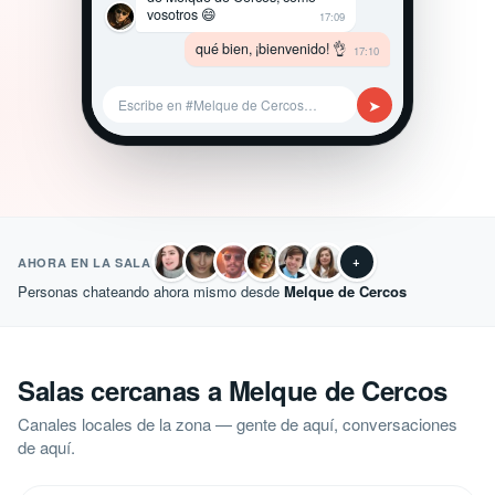
vosotros 😄
17:09
qué bien, ¡bienvenido! 👌
17:10
➤
Escribe en #Melque de Cercos…
+
AHORA EN LA SALA
Personas chateando ahora mismo desde
Melque de Cercos
Salas cercanas a Melque de Cercos
Canales locales de la zona — gente de aquí, conversaciones
de aquí.