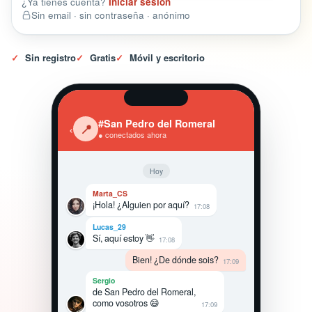
¿Ya tienes cuenta?
Iniciar sesión
Sin email · sin contraseña · anónimo
✓
Sin registro
✓
Gratis
✓
Móvil y escritorio
#San Pedro del Romeral
‹
📍
● conectados ahora
Hoy
Marta_CS
¡Hola! ¿Alguien por aquí?
17:08
Lucas_29
Sí, aquí estoy 👋
17:08
Bien! ¿De dónde sois?
17:09
Sergio
de San Pedro del Romeral,
como vosotros 😄
17:09