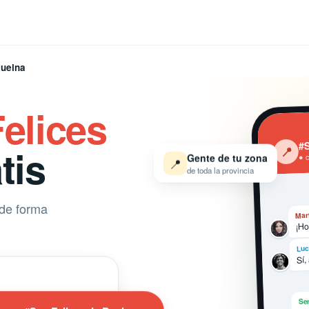
Buelna
elices
#S
tis
‹
📍
Gente de tu zona
● 
📍
de toda la provincia
 de forma
Mar
¡Ho
Luc
Sí,
Ser