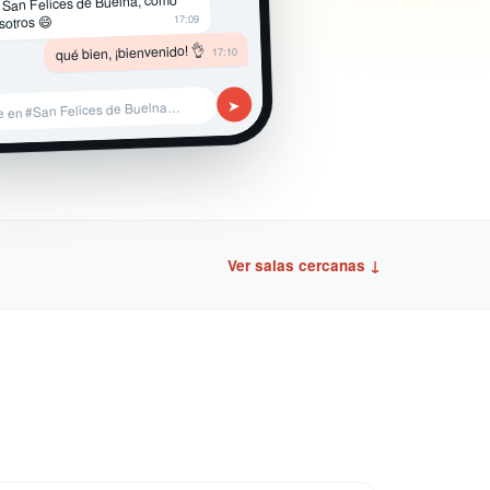
 San Felices de Buelna, como
17:09
sotros 😄
qué bien, ¡bienvenido! 👌
17:10
➤
e en #San Felices de Buelna…
Ver salas cercanas ↓