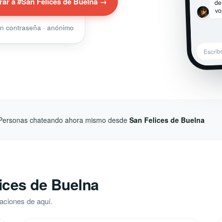
de
rar a #San Felices de Buelna →
vo
sin contraseña · anónimo
Escrib
Personas chateando ahora mismo desde
San Felices de Buelna
ices de Buelna
aciones de aquí.