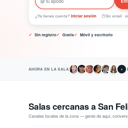
@
Ent
¿Ya tienes cuenta?
Iniciar sesión
Sin email · 
✓
Sin registro
✓
Gratis
✓
Móvil y escritorio
AHORA EN LA SALA
+
Salas cercanas a San Fel
Canales locales de la zona — gente de aquí, convers