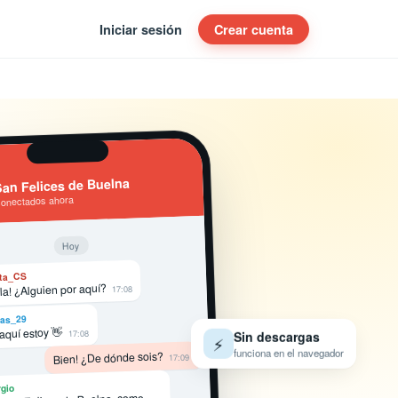
Iniciar sesión
Crear cuenta
an Felices de Buelna
conectados ahora
Hoy
ta_CS
la! ¿Alguien por aquí?
17:08
as_29
 aquí estoy 👋
17:08
Sin descargas
⚡
funciona en el navegador
Bien! ¿De dónde sois?
17:09
gio