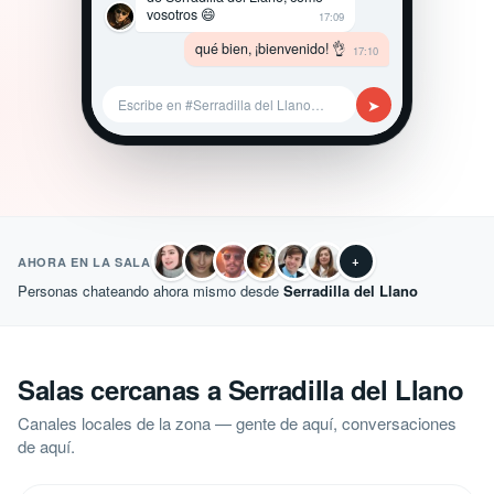
vosotros 😄
17:09
qué bien, ¡bienvenido! 👌
17:10
➤
Escribe en #Serradilla del Llano…
+
AHORA EN LA SALA
Personas chateando ahora mismo desde
Serradilla del Llano
Salas cercanas a Serradilla del Llano
Canales locales de la zona — gente de aquí, conversaciones
de aquí.