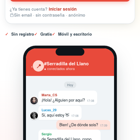
¿Ya tienes cuenta?
Iniciar sesión
Sin email · sin contraseña · anónimo
✓
Sin registro
✓
Gratis
✓
Móvil y escritorio
#Serradilla del Llano
‹
📍
● conectados ahora
Hoy
Marta_CS
¡Hola! ¿Alguien por aquí?
17:08
Lucas_29
Sí, aquí estoy 👋
17:08
Bien! ¿De dónde sois?
17:09
Sergio
de Serradilla del Llano, como