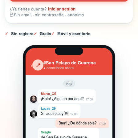
¿Ya tienes cuenta?
Iniciar sesión
Sin email · sin contraseña · anónimo
✓
Sin registro
✓
Gratis
✓
Móvil y escritorio
#San Pelayo de Guarena
‹
📍
● conectados ahora
Hoy
Marta_CS
¡Hola! ¿Alguien por aquí?
17:08
Lucas_29
Sí, aquí estoy 👋
17:08
Bien! ¿De dónde sois?
17:09
Sergio
de San Pelayo de Guarena,