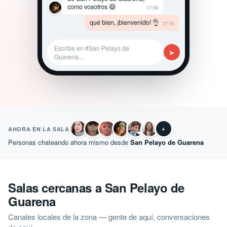
como vosotros 😄
17:09
qué bien, ¡bienvenido! 👌
17:10
Escribe en #San Pelayo de
➤
Guarena…
+
AHORA EN LA SALA
Personas chateando ahora mismo desde
San Pelayo de Guarena
Salas cercanas a San Pelayo de
Guarena
Canales locales de la zona — gente de aquí, conversaciones