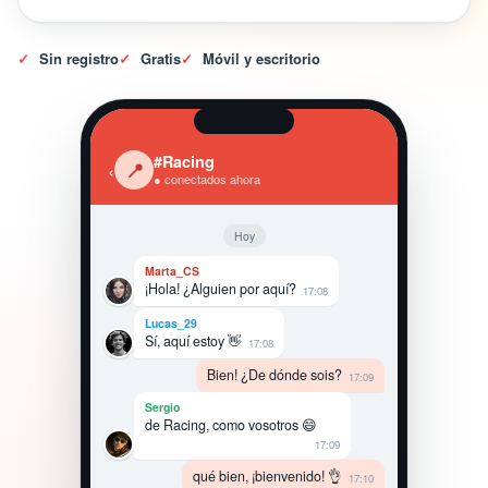
✓
Sin registro
✓
Gratis
✓
Móvil y escritorio
#Racing
‹
📍
● conectados ahora
Hoy
Marta_CS
¡Hola! ¿Alguien por aquí?
17:08
Lucas_29
Sí, aquí estoy 👋
17:08
Bien! ¿De dónde sois?
17:09
Sergio
de Racing, como vosotros 😄
17:09
qué bien, ¡bienvenido! 👌
17:10