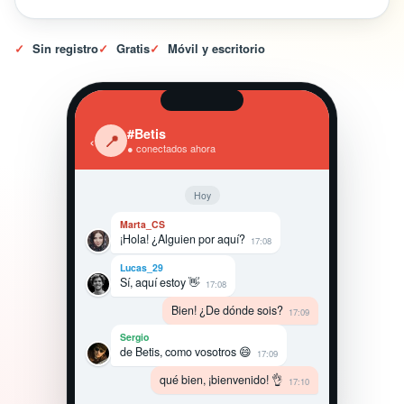
✓
Sin registro
✓
Gratis
✓
Móvil y escritorio
#Betis
‹
📍
● conectados ahora
Hoy
Marta_CS
¡Hola! ¿Alguien por aquí?
17:08
Lucas_29
Sí, aquí estoy 👋
17:08
Bien! ¿De dónde sois?
17:09
Sergio
de Betis, como vosotros 😄
17:09
qué bien, ¡bienvenido! 👌
17:10