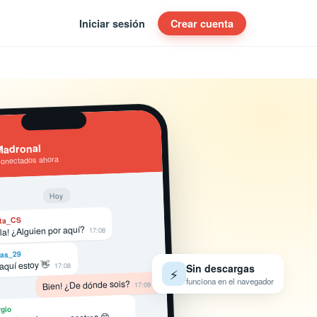
Iniciar sesión
Crear cuenta
Madronal
conectados ahora
Hoy
ta_CS
la! ¿Alguien por aquí?
17:08
as_29
 aquí estoy 👋
17:08
Sin descargas
⚡
funciona en el navegador
Bien! ¿De dónde sois?
17:09
gio