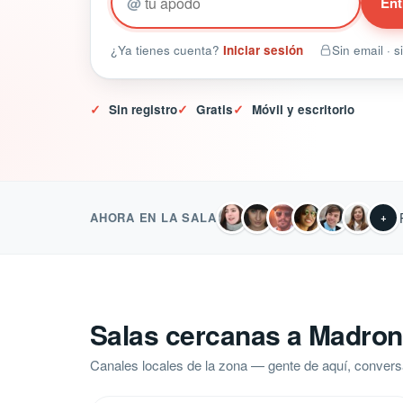
@
Ent
¿Ya tienes cuenta?
Iniciar sesión
Sin email · 
✓
Sin registro
✓
Gratis
✓
Móvil y escritorio
AHORA EN LA SALA
+
Salas cercanas a Madron
Canales locales de la zona — gente de aquí, convers