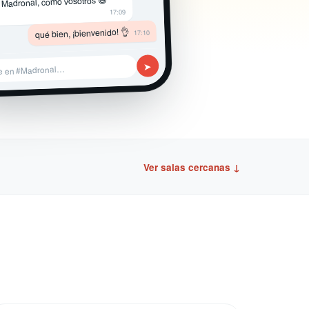
 Madronal, como vosotros 😄
17:09
qué bien, ¡bienvenido! 👌
17:10
➤
e en #Madronal…
Ver salas cercanas ↓