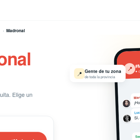
Madronal
onal
#
‹
📍
Gente de tu zona
● 
📍
de toda la provincia
ita. Elige un
Mar
¡Ho
Luc
Sí,
Ser