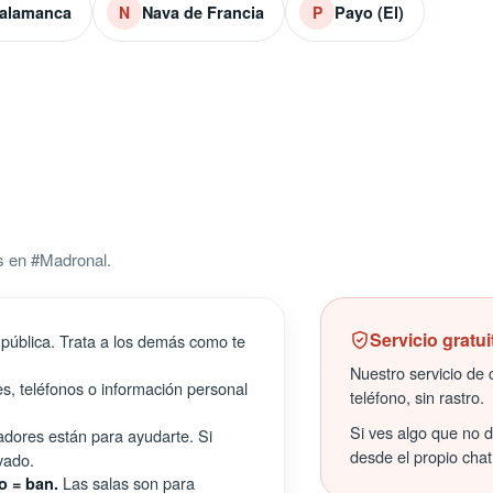
alamanca
Nava de Francia
Payo (El)
N
P
s en #Madronal.
Servicio gratui
pública. Trata a los demás como te
Nuestro servicio de c
s, teléfonos o información personal
teléfono, sin rastro.
Si ves algo que no 
ores están para ayudarte. Si
desde el propio chat
vado.
Las salas son para
o = ban.