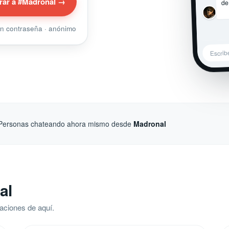
de
rar a #Madronal →
sin contraseña · anónimo
Escrib
Personas chateando ahora mismo desde
Madronal
al
aciones de aquí.