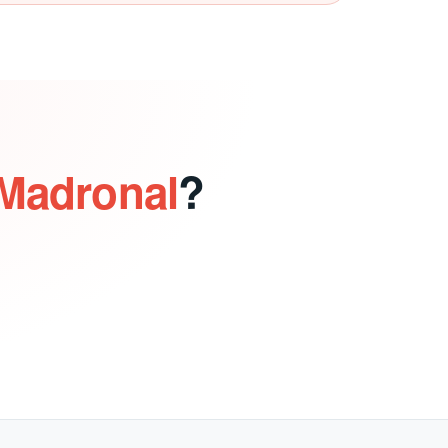
 Madronal
?