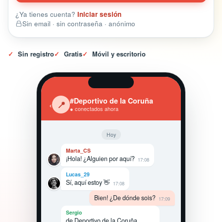
¿Ya tienes cuenta?
Iniciar sesión
Sin email · sin contraseña · anónimo
✓
Sin registro
✓
Gratis
✓
Móvil y escritorio
#Deportivo de la Coruña
‹
📍
● conectados ahora
Hoy
Marta_CS
¡Hola! ¿Alguien por aquí?
17:08
Lucas_29
Sí, aquí estoy 👋
17:08
Bien! ¿De dónde sois?
17:09
Sergio
de Deportivo de la Coruña,