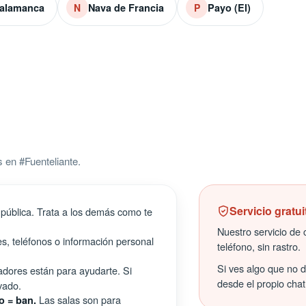
alamanca
Nava de Francia
Payo (El)
N
P
 en #Fuenteliante.
Servicio gratui
pública. Trata a los demás como te
Nuestro servicio de c
s, teléfonos o información personal
teléfono, sin rastro.
Si ves algo que no 
ores están para ayudarte. Si
desde el propio chat
vado.
Las salas son para
o = ban.