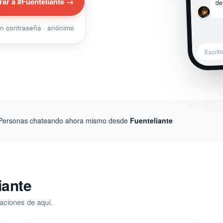
de
rar a #Fuenteliante →
sin contraseña · anónimo
Escrib
Personas chateando ahora mismo desde
Fuenteliante
iante
aciones de aquí.