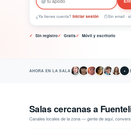
@
Ent
¿Ya tienes cuenta?
Iniciar sesión
Sin email · 
✓
Sin registro
✓
Gratis
✓
Móvil y escritorio
AHORA EN LA SALA
+
Salas cercanas a Fuentel
Canales locales de la zona — gente de aquí, convers