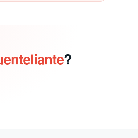
uenteliante
?