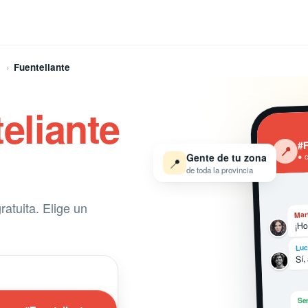
Fuenteliante
eliante
#F
‹
📍
Gente de tu zona
● 
📍
de toda la provincia
atuita. Elige un
Mar
¡Ho
Luc
Sí,
Ser