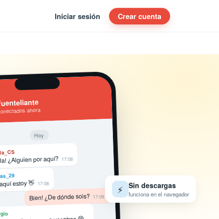
Iniciar sesión
Crear cuenta
uenteliante
conectados ahora
Hoy
ta_CS
la! ¿Alguien por aquí?
17:08
as_29
 aquí estoy 👋
17:08
Sin descargas
⚡
funciona en el navegador
Bien! ¿De dónde sois?
17:09
gio