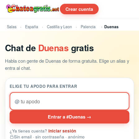
Crear cuenta
Salas
España
Castilla y Leon
Palencia
Duenas
Chat de
Duenas
gratis
Habla con gente de Duenas de forma gratuita. Elige un alias y
entra al chat.
ELIGE TU APODO PARA ENTRAR
@
Entrar a #Duenas →
¿Ya tienes cuenta?
Iniciar sesión
Sin email · sin contraseña · anónimo