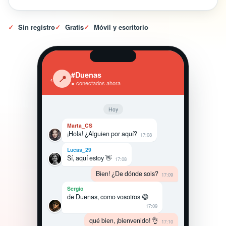
✓
Sin registro
✓
Gratis
✓
Móvil y escritorio
#Duenas
‹
📍
● conectados ahora
Hoy
Marta_CS
¡Hola! ¿Alguien por aquí?
17:08
Lucas_29
Sí, aquí estoy 👋
17:08
Bien! ¿De dónde sois?
17:09
Sergio
de Duenas, como vosotros 😄
17:09
qué bien, ¡bienvenido! 👌
17:10