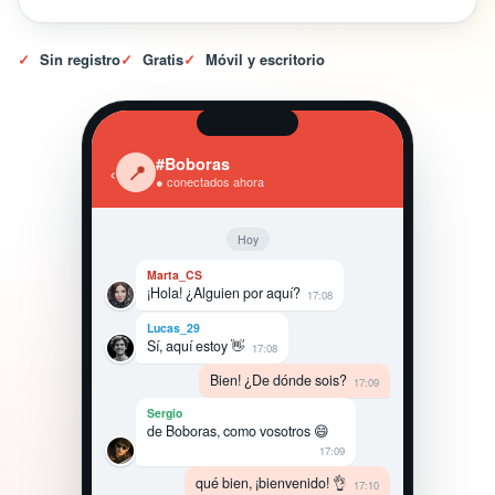
✓
Sin registro
✓
Gratis
✓
Móvil y escritorio
#Boboras
‹
📍
● conectados ahora
Hoy
Marta_CS
¡Hola! ¿Alguien por aquí?
17:08
Lucas_29
Sí, aquí estoy 👋
17:08
Bien! ¿De dónde sois?
17:09
Sergio
de Boboras, como vosotros 😄
17:09
qué bien, ¡bienvenido! 👌
17:10