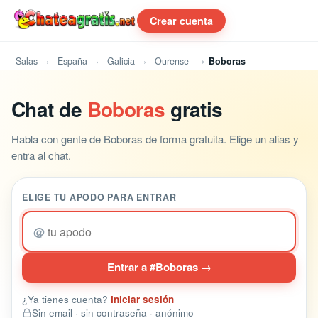
Crear cuenta
Salas
España
Galicia
Ourense
Boboras
Chat de
Boboras
gratis
Habla con gente de Boboras de forma gratuita. Elige un alias y
entra al chat.
ELIGE TU APODO PARA ENTRAR
@
Entrar a #Boboras →
¿Ya tienes cuenta?
Iniciar sesión
Sin email · sin contraseña · anónimo