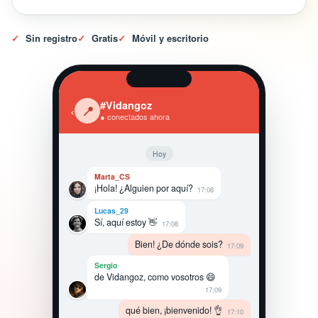
✓
Sin registro
✓
Gratis
✓
Móvil y escritorio
#Vidangoz
‹
📍
● conectados ahora
Hoy
Marta_CS
¡Hola! ¿Alguien por aquí?
17:08
Lucas_29
Sí, aquí estoy 👋
17:08
Bien! ¿De dónde sois?
17:09
Sergio
de Vidangoz, como vosotros 😄
17:09
qué bien, ¡bienvenido! 👌
17:10