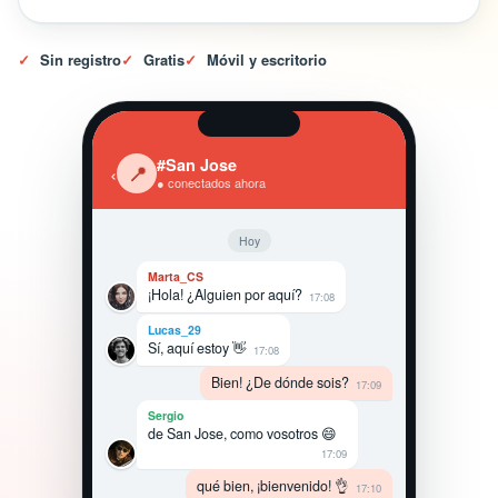
✓
Sin registro
✓
Gratis
✓
Móvil y escritorio
#San Jose
‹
📍
● conectados ahora
Hoy
Marta_CS
¡Hola! ¿Alguien por aquí?
17:08
Lucas_29
Sí, aquí estoy 👋
17:08
Bien! ¿De dónde sois?
17:09
Sergio
de San Jose, como vosotros 😄
17:09
qué bien, ¡bienvenido! 👌
17:10