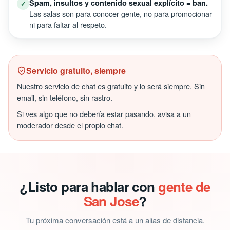
Jose.
Es una sala pública.
Sin registro, pero con respeto.
✓
Trata a los demás como te gustaría que te tratasen a ti.
Direcciones,
No compartas datos de terceros.
✓
teléfonos o información personal de otras personas —
está prohibido.
Los moderadores
Sé educado con la moderación.
✓
están para ayudarte. Si tienes una duda o un problema,
escríbeles privado.
Spam, insultos y contenido sexual explícito = ban.
✓
Las salas son para conocer gente, no para promocionar
ni para faltar al respeto.
Servicio gratuito, siempre
Nuestro servicio de chat es gratuito y lo será siempre. Sin
email, sin teléfono, sin rastro.