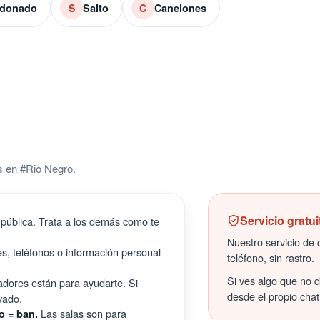
ldonado
Salto
Canelones
S
C
s en #Rio Negro.
Servicio gratui
pública. Trata a los demás como te
Nuestro servicio de c
s, teléfonos o información personal
teléfono, sin rastro.
Si ves algo que no 
ores están para ayudarte. Si
desde el propio chat
vado.
Las salas son para
o = ban.