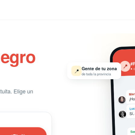
Negro
#R
‹
📍
Gente de tu zona
● 
📍
de toda la provincia
uita. Elige un
Mar
¡Ho
Luc
Sí,
Ser