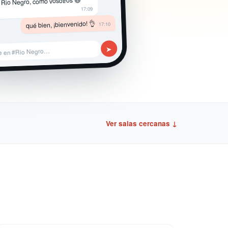
 Rio Negro, como vosotros 😄
17:09
qué bien, ¡bienvenido! 👌
17:10
➤
e en #Rio Negro…
Ver salas cercanas ↓