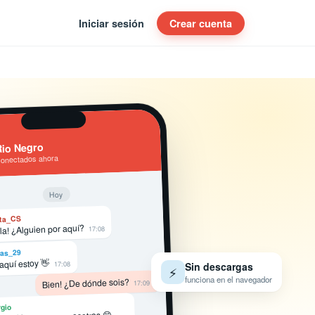
Iniciar sesión
Crear cuenta
io Negro
conectados ahora
Hoy
ta_CS
la! ¿Alguien por aquí?
17:08
as_29
 aquí estoy 👋
17:08
Sin descargas
⚡
funciona en el navegador
Bien! ¿De dónde sois?
17:09
gio