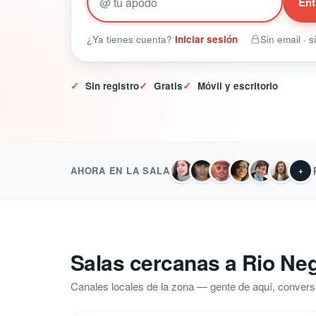
@
Ent
¿Ya tienes cuenta?
Iniciar sesión
Sin email · 
✓
Sin registro
✓
Gratis
✓
Móvil y escritorio
AHORA EN LA SALA
+
Salas cercanas a Rio Ne
Canales locales de la zona — gente de aquí, convers