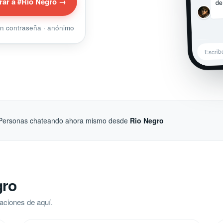
de
rar a #Rio Negro →
sin contraseña · anónimo
Escrib
Personas chateando ahora mismo desde
Rio Negro
gro
aciones de aquí.