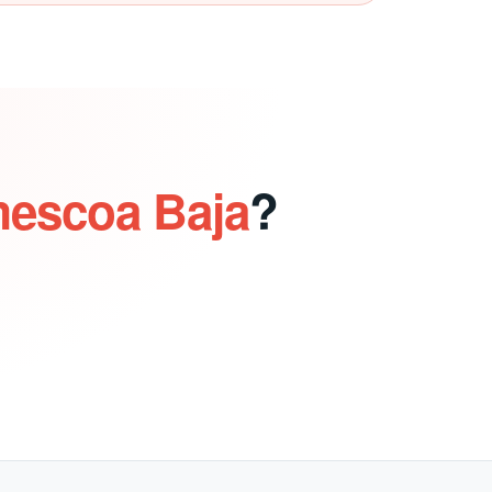
mescoa Baja
?