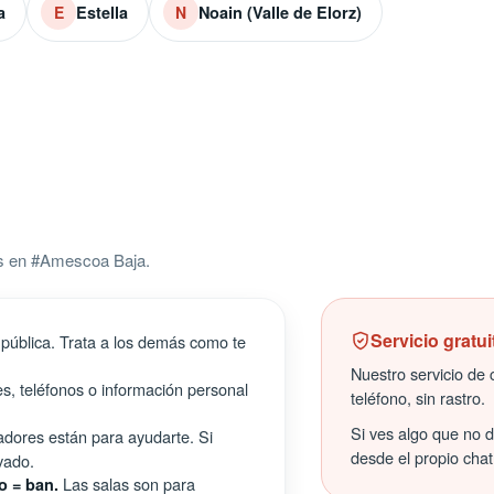
a
Estella
Noain (Valle de Elorz)
E
N
os en #Amescoa Baja.
Servicio gratui
pública. Trata a los demás como te
Nuestro servicio de c
s, teléfonos o información personal
teléfono, sin rastro.
Si ves algo que no 
ores están para ayudarte. Si
desde el propio chat
vado.
Las salas son para
o = ban.