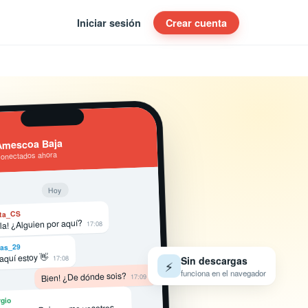
Iniciar sesión
Crear cuenta
Amescoa Baja
conectados ahora
Hoy
ta_CS
la! ¿Alguien por aquí?
17:08
as_29
 aquí estoy 👋
17:08
Sin descargas
⚡
funciona en el navegador
Bien! ¿De dónde sois?
17:09
gio