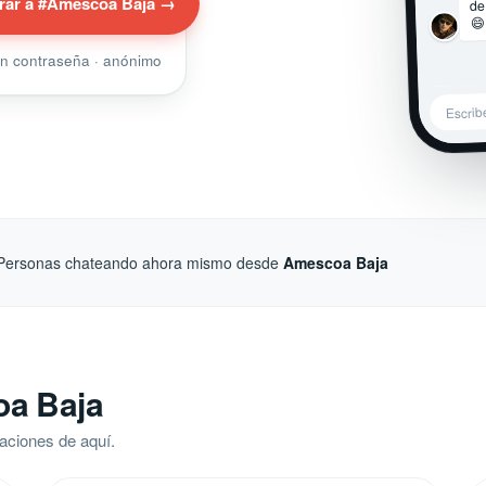
de
rar a #Amescoa Baja →
😄
sin contraseña · anónimo
Escrib
Personas chateando ahora mismo desde
Amescoa Baja
oa Baja
aciones de aquí.