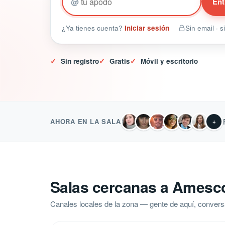
@
Ent
¿Ya tienes cuenta?
Iniciar sesión
Sin email · 
✓
Sin registro
✓
Gratis
✓
Móvil y escritorio
AHORA EN LA SALA
+
Salas cercanas a Amesc
Canales locales de la zona — gente de aquí, convers