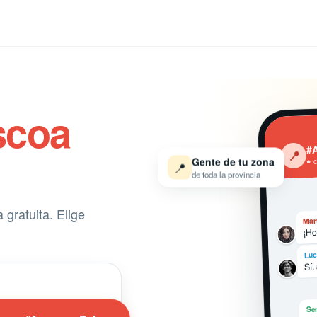
coa
#
‹
📍
Gente de tu zona
● 
📍
de toda la provincia
gratuita. Elige
Mar
¡Ho
Luc
Sí,
Ser