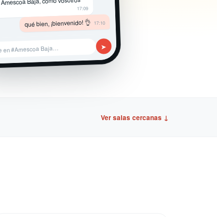
 Amescoa Baja, como vosotros
17:09
qué bien, ¡bienvenido! 👌
17:10
➤
e en #Amescoa Baja…
Ver salas cercanas ↓