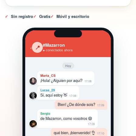
✓
Sin registro
✓
Gratis
✓
Móvil y escritorio
#Mazarron
‹
📍
● conectados ahora
Hoy
Marta_CS
¡Hola! ¿Alguien por aquí?
17:08
Lucas_29
Sí, aquí estoy 👋
17:08
Bien! ¿De dónde sois?
17:09
Sergio
de Mazarron, como vosotros 😄
17:09
qué bien, ¡bienvenido! 👌
17:10