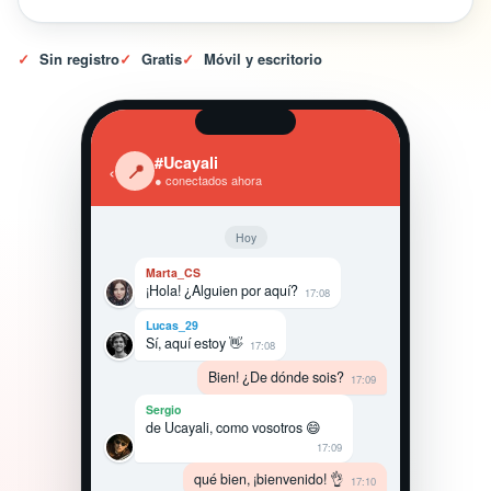
✓
Sin registro
✓
Gratis
✓
Móvil y escritorio
#Ucayali
‹
📍
● conectados ahora
Hoy
Marta_CS
¡Hola! ¿Alguien por aquí?
17:08
Lucas_29
Sí, aquí estoy 👋
17:08
Bien! ¿De dónde sois?
17:09
Sergio
de Ucayali, como vosotros 😄
17:09
qué bien, ¡bienvenido! 👌
17:10