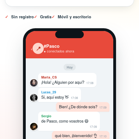
✓
Sin registro
✓
Gratis
✓
Móvil y escritorio
#Pasco
‹
📍
● conectados ahora
Hoy
Marta_CS
¡Hola! ¿Alguien por aquí?
17:08
Lucas_29
Sí, aquí estoy 👋
17:08
Bien! ¿De dónde sois?
17:09
Sergio
de Pasco, como vosotros 😄
17:09
qué bien, ¡bienvenido! 👌
17:10