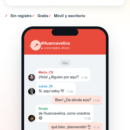
✓
Sin registro
✓
Gratis
✓
Móvil y escritorio
#Huancavelica
‹
📍
● conectados ahora
Hoy
Marta_CS
¡Hola! ¿Alguien por aquí?
17:08
Lucas_29
Sí, aquí estoy 👋
17:08
Bien! ¿De dónde sois?
17:09
Sergio
de Huancavelica, como vosotros
😄
17:09
qué bien, ¡bienvenido! 👌
17:10