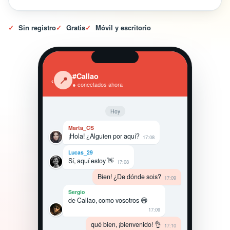
✓
Sin registro
✓
Gratis
✓
Móvil y escritorio
#Callao
‹
📍
● conectados ahora
Hoy
Marta_CS
¡Hola! ¿Alguien por aquí?
17:08
Lucas_29
Sí, aquí estoy 👋
17:08
Bien! ¿De dónde sois?
17:09
Sergio
de Callao, como vosotros 😄
17:09
qué bien, ¡bienvenido! 👌
17:10