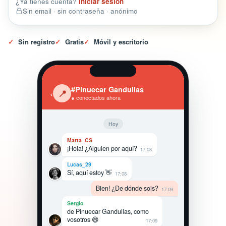
¿Ya tienes cuenta?
Iniciar sesión
Sin email · sin contraseña · anónimo
✓
Sin registro
✓
Gratis
✓
Móvil y escritorio
#Pinuecar Gandullas
‹
📍
● conectados ahora
Hoy
Marta_CS
¡Hola! ¿Alguien por aquí?
17:08
Lucas_29
Sí, aquí estoy 👋
17:08
Bien! ¿De dónde sois?
17:09
Sergio
de Pinuecar Gandullas, como
vosotros 😄
17:09