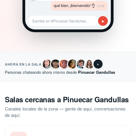
qué bien, ¡bienvenido! 👌
17:10
➤
Escribe en #Pinuecar Gandullas…
+
AHORA EN LA SALA
Personas chateando ahora mismo desde
Pinuecar Gandullas
Salas cercanas a Pinuecar Gandullas
Canales locales de la zona — gente de aquí, conversaciones
de aquí.